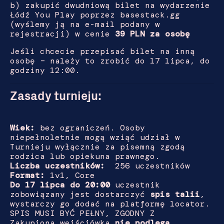
b) zakupić dwudniową bilet na wydarzenie
Łódź You Play poprzez basestack.gg
(wyślemy ją na e-mail podany w
rejestracji) w cenie
39 PLN za osobę
Jeśli chcecie przepisać bilet na inną
osobę – należy to zrobić do 17 lipca, do
godziny 12:00.
Zasady turnieju:
Wiek:
bez ograniczeń. Osoby
niepełnoletnie mogą wziąć udział w
Turnieju wyłącznie za pisemną zgodą
rodzica lub opiekuna prawnego.
Liczba uczestników:
256 uczestników
Format:
1v1, Core
Do 17 lipca do 20:00
uczestnik
zobowiązany jest dostarczyć
spis talii
,
wystarczy go dodać na platformę locator.
SPIS MUSI BYĆ PEŁNY, ZGODNY Z
Zakupiona wejściówka
nie podlega