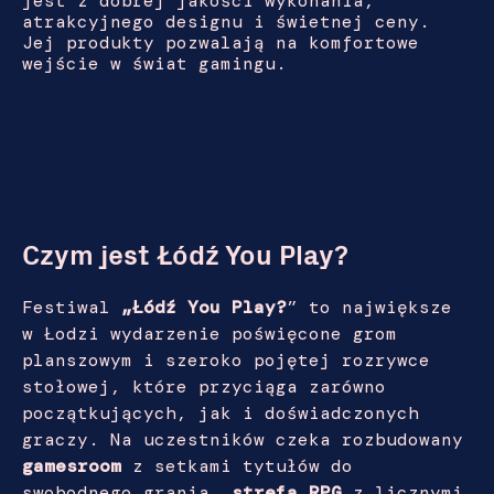
jest z dobrej jakości wykonania,
atrakcyjnego designu i świetnej ceny.
Jej produkty pozwalają na komfortowe
wejście w świat gamingu.
Czym jest Łódź You Play?
Festiwal
„Łódź You Play?
” to największe
w Łodzi wydarzenie poświęcone grom
planszowym i szeroko pojętej rozrywce
stołowej, które przyciąga zarówno
początkujących, jak i doświadczonych
graczy. Na uczestników czeka rozbudowany
gamesroom
z setkami tytułów do
swobodnego grania,
strefa RPG
z licznymi