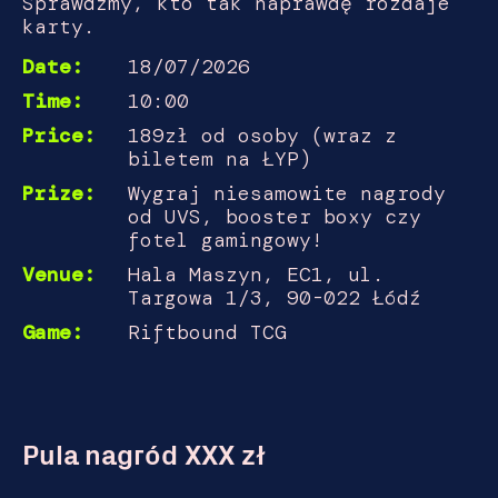
Sprawdźmy, kto tak naprawdę rozdaje
karty.
Date:
18/07/2026
Time:
10:00
Price:
189zł od osoby (wraz z
biletem na ŁYP)
Prize:
Wygraj niesamowite nagrody
od UVS, booster boxy czy
fotel gamingowy!
Venue:
Hala Maszyn, EC1, ul.
Targowa 1/3, 90-022 Łódź
Game:
Riftbound TCG
Pula nagród XXX zł