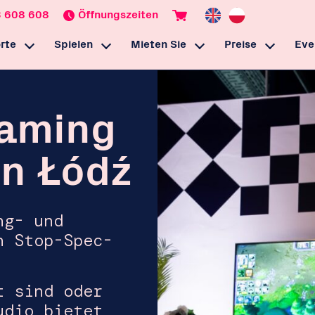
 608 608
Öffnungszeiten
rte
Spielen
Mieten Sie
Preise
Eve
eStack Łódź
Esports-Ausbildung
Esports Veranstaltungsort
Gaming
mieten
eStack Dortmund
Café & Bar
Belohnungen
eaming
Spiel-Ausrüstung
Games
Parties
in Łódź
Podcasts & Streaming
Veranstaltungsort mieten
ng- und
n Stop-Spec-
t sind oder
udio bietet